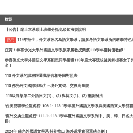
標題
2
【公告】廢止本系碩士班學分抵免須知法規說明
1
114年招生，外文系改名為語文學系，請參考語文學系所的教學特色
熱門
8
狂賀！恭喜佛光大學外國語文學系張家麟教授榮獲113學年度特優教師！
6
恭喜佛光大學外國語文學系劉恩同學榮獲113年度大專院校健美錦標賽女子
名！
8
113 外文系的課程跟通識語言相等同對照表
9
113 佛光外文國際移動力～境外實習、交換高量能
9
113級課架第二外語日文(1) 、(2) 與韓文(1)、(2) 抵認辦法
0
!台美雙聯學位龍虎榜! 108-1~113-1學年度外國語文學系與美國西來大學雙
0
!薦外交換生龍虎榜! 111-1~113-1學年度外國語文學系到中、美、韓、日
冊!
5
2024年 佛光外國語文學系 特別推出 海外道場實習重磅企劃！