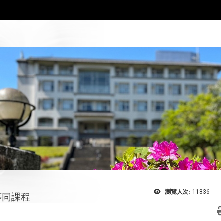
瀏覽人次:
11836
等同課程