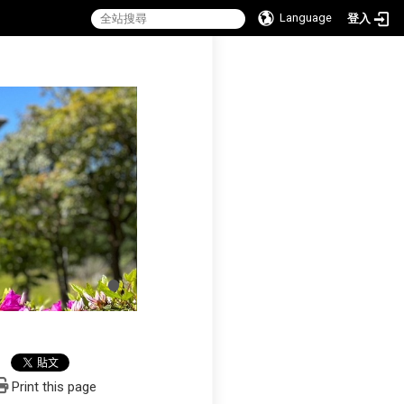
Language
登入
:::
Print this page