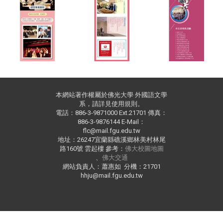
本網站著作權屬於佛光大學 外國語文學
系，請詳見使用規則。
電話：886-3-9871000 Ext.21701 傳真：
886-3-9876144 E-Mail：
flc@mail.fgu.edu.tw
地址：26247宜蘭縣礁溪鄉林美村林尾
路160號 雲起樓 參考：
佛大校圖地圖
、
佛大交通
網站負責人：蕭惠如 分機：21701
hhju@mail.fgu.edu.tw