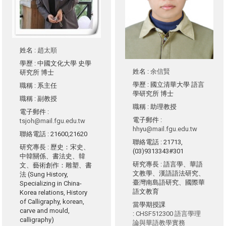
姓名
:
趙太順
學歷
: 中國文化大學 史學
姓名
:
余信賢
研究所 博士
學歷
: 國立清華大學 語言
職稱
: 系主任
學研究所 博士
職稱
: 副教授
職稱
: 助理教授
電子郵件
:
電子郵件
:
tsjoh@mail.fgu.edu.tw
hhyu@mail.fgu.edu.tw
聯絡電話
: 21600,21620
聯絡電話
: 21713,
研究專長
: 歷史：宋史、
(03)9313343#301
中韓關係、書法史、韓
研究專長
: 語言學、華語
文、藝術創作：雕塑、書
文教學、漢語語法研究、
法 (Sung History,
臺灣南島語研究、國際華
Specializing in China-
語文教育
Korea relations, History
of Calligraphy, korean,
當學期授課
carve and mould,
:
CHSF512300 語言學理
calligraphy)
論與華語教學實務