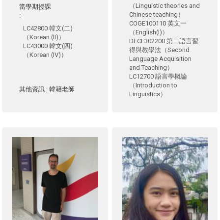
（Linguistic theories and
當學期授課
Chinese teaching）
:
COGE100110 英文一
LC42800 韓文(二)
（English(I)）
（Korean (II)）
DLCL302200 第二語言習
LC43000 韓文(四)
得與教學法（Second
（Korean (IV)）
Language Acquisition
and Teaching）
LC12700 語言學概論
（Introduction to
其他資訊
: 韓籍老師
Linguistics）