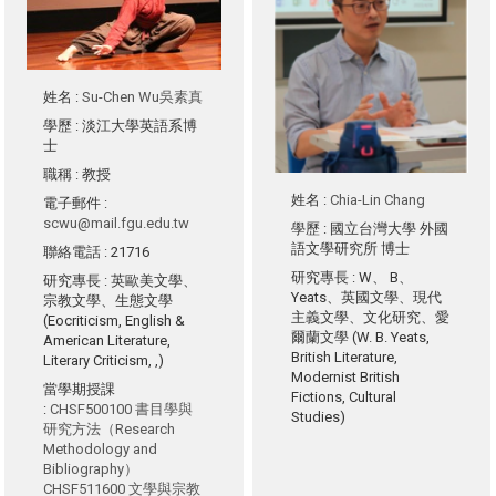
姓名
:
Su-Chen Wu吳素真
學歷
: 淡江大學英語系博
士
職稱
: 教授
姓名
:
Chia-Lin Chang
電子郵件
:
scwu@mail.fgu.edu.tw
學歷
: 國立台灣大學 外國
語文學研究所 博士
聯絡電話
: 21716
研究專長
: W、 B、
研究專長
: 英歐美文學、
Yeats、英國文學、現代
宗教文學、生態文學
主義文學、文化研究、愛
(Eocriticism, English &
爾蘭文學 (W. B. Yeats,
American Literature,
British Literature,
Literary Criticism, ,)
Modernist British
當學期授課
Fictions, Cultural
:
CHSF500100 書目學與
Studies)
研究方法（Research
Methodology and
Bibliography）
CHSF511600 文學與宗教