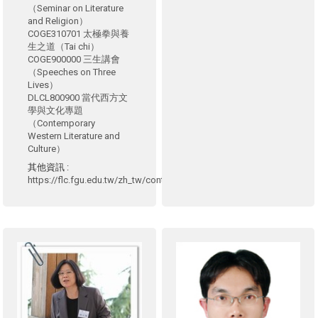
（Seminar on Literature
and Religion）
COGE310701 太極拳與養
生之道（Tai chi）
COGE900000 三生講會
（Speeches on Three
Lives）
DLCL800900 當代西方文
學與文化專題
（Contemporary
Western Literature and
Culture）
其他資訊
:
https://flc.fgu.edu.tw/zh_tw/contact1/scwupage