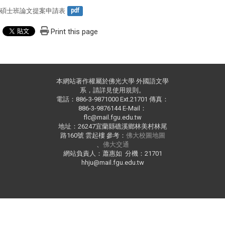
碩士班論文提案申請表
pdf
Print this page
本網站著作權屬於佛光大學 外國語文學
系，請詳見使用規則。
電話：886-3-9871000 Ext.21701 傳真：
886-3-9876144 E-Mail：
flc@mail.fgu.edu.tw
地址：26247宜蘭縣礁溪鄉林美村林尾
路160號 雲起樓 參考：
佛大校圖地圖
、
佛大交通
網站負責人：蕭惠如 分機：21701
hhju@mail.fgu.edu.tw