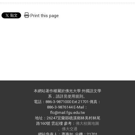
Print this page
本網站著作權屬於佛光大學 外國語文學
系，請詳見使用規則。
電話：886-3-9871000 Ext.21701 傳真：
886-3-9876144 E-Mail：
flc@mail.fgu.edu.tw
地址：26247宜蘭縣礁溪鄉林美村林尾
路160號 雲起樓 參考：
佛大校圖地圖
、
佛大交通
網站負責人：蕭惠如 分機：21701