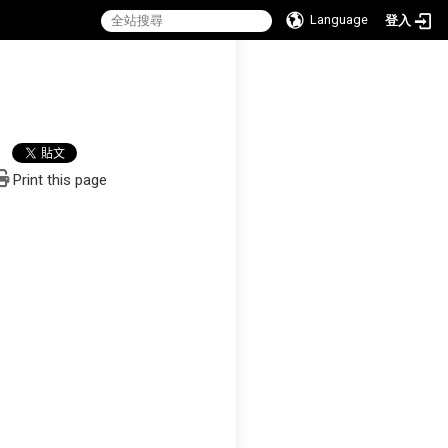
Language
登入
:::
Print this page