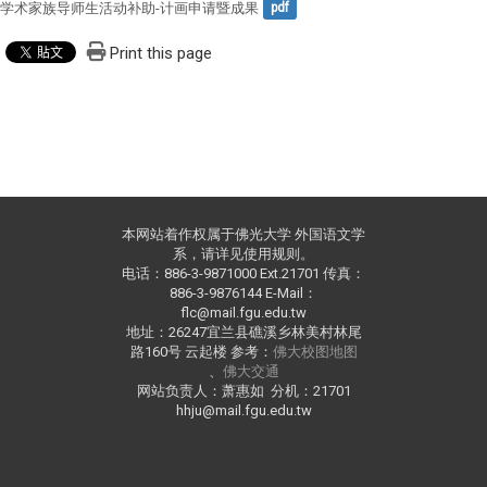
学术家族导师生活动补助-计画申请暨成果
pdf
Print this page
本网站着作权属于佛光大学 外国语文学
系，请详见使用规则。
电话：886-3-9871000 Ext.21701 传真：
886-3-9876144 E-Mail：
flc@mail.fgu.edu.tw
地址：26247宜兰县礁溪乡林美村林尾
路160号 云起楼 参考：
佛大校图地图
、
佛大交通
网站负责人：萧惠如 分机：21701
hhju@mail.fgu.edu.tw