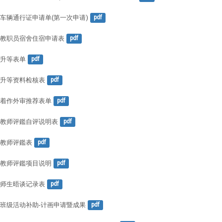
车辆通行证申请单(第一次申请)
pdf
教职员宿舍住宿申请表
pdf
升等表单
pdf
升等资料检核表
pdf
着作外审推荐表单
pdf
教师评鑑自评说明表
pdf
教师评鑑表
pdf
教师评鑑项目说明
pdf
师生晤谈记录表
pdf
班级活动补助-计画申请暨成果
pdf