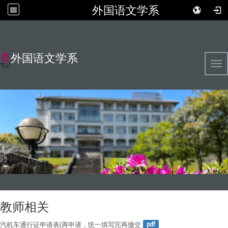
外国语文学系
外国语文学系
Tog
教师相关
汽机车通行证申请表(再申请，统一填写完再缴交
pdf