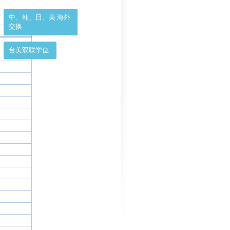
:
中、韩、日、美 海外
交换
台美双联学位