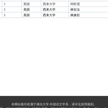
1
美国
西来大学
柯昕儒
1
美国
西来大学
林欣汝
1
美国
西来大学
林
姝
彤
本网站着作权属于佛光大学 外国语文学系，请详见使用规则。