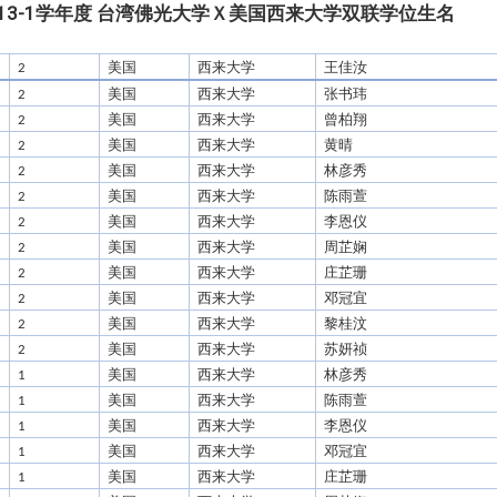
~113-1学年度 台湾佛光大学Ｘ美国西来大学双联学位生名
::
美国
西来大学
王佳汝
2
美国
西来大学
张书玮
2
美国
西来大学
曾柏翔
2
美国
西来大学
黄晴
2
美国
西来大学
林彦秀
2
美国
西来大学
陈雨萱
2
美国
西来大学
李恩仪
2
美国
西来大学
周芷娴
2
美国
西来大学
庄芷珊
2
美国
西来大学
邓冠宜
2
美国
西来大学
黎桂汶
2
美国
西来大学
苏妍祯
2
美国
西来大学
林彦秀
1
美国
西来大学
陈雨萱
1
美国
西来大学
李恩仪
1
美国
西来大学
邓冠宜
1
美国
西来大学
庄芷珊
1