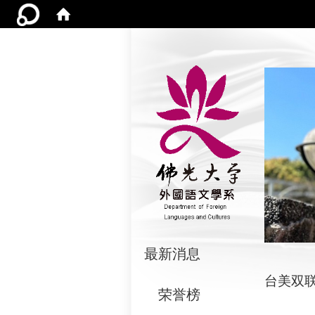
:::
最新消息
台美双
荣誉榜