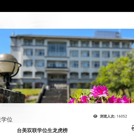
浏览人次:
16052
联学位
台美双联学位生龙虎榜