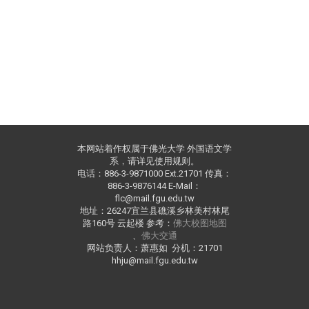
本网站着作权属于佛光大学 外国语文学
系，请详见使用规则。
电话：886-3-9871000 Ext.21701 传真：
886-3-9876144 E-Mail：
flc@mail.fgu.edu.tw
地址：26247宜兰县礁溪乡林美村林尾
路160号 云起楼 参考：
佛大校图地图
、
佛大交通
网站负责人：萧惠如 分机：21701
hhju@mail.fgu.edu.tw