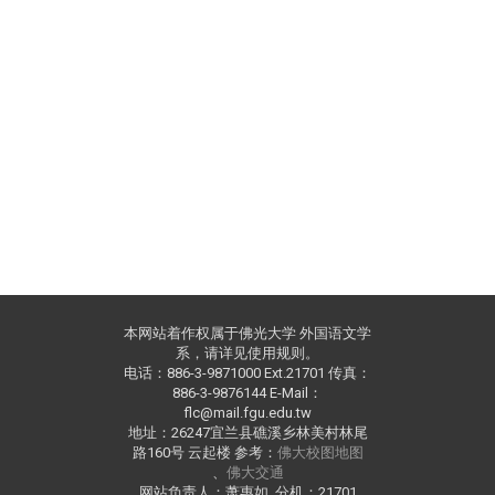
本网站着作权属于佛光大学 外国语文学
系，请详见使用规则。
电话：886-3-9871000 Ext.21701 传真：
886-3-9876144 E-Mail：
flc@mail.fgu.edu.tw
地址：26247宜兰县礁溪乡林美村林尾
路160号 云起楼 参考：
佛大校图地图
、
佛大交通
网站负责人：萧惠如 分机：21701