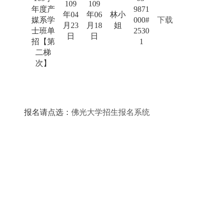
109
109
年度产
9871
年04
年06
林小
媒系学
000#
下载
月23
月18
姐
士班单
2530
日
日
招【第
1
二梯
次】
报名请点选：
佛光大学招生报名系统