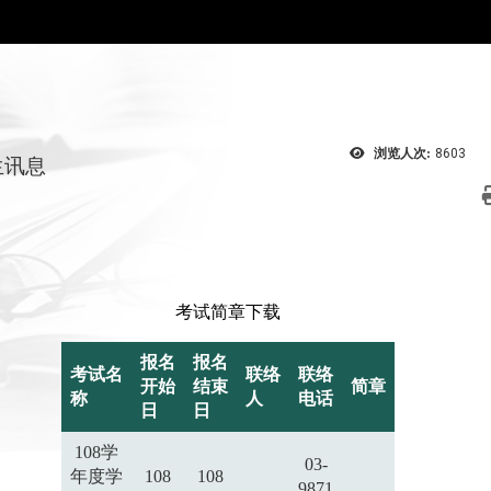
浏览人次:
8603
生讯息
考试简章下载
报名
报名
考试名
联络
联络
开始
结束
简章
称
人
电话
日
日
108学
03-
年度学
108
108
9871