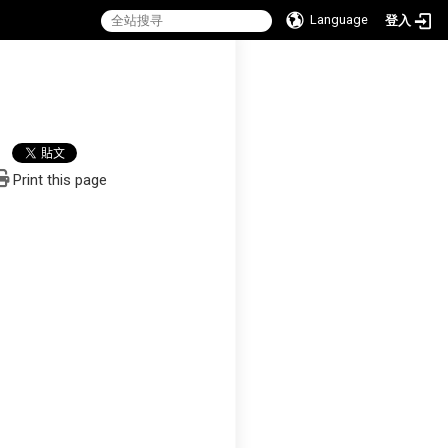
Language
登入
:::
Print this page