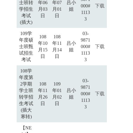
士班转
年06
年07
吕小
000#
下载
学招生
月03
月01
姐
1113
考试
日
日
3
(插大)
109学
03-
108
108
年度硕
9871
年10
年11
吕小
士班甄
000#
下载
月15
月14
姐
试招生
1113
日
日
考试
3
108学
年度第
03-
2学期
108
109
9871
学士班
年11
年01
吕小
000#
下载
转学招
月26
月02
姐
1113
生考试
日
日
3
(插大
寒转)
【NE