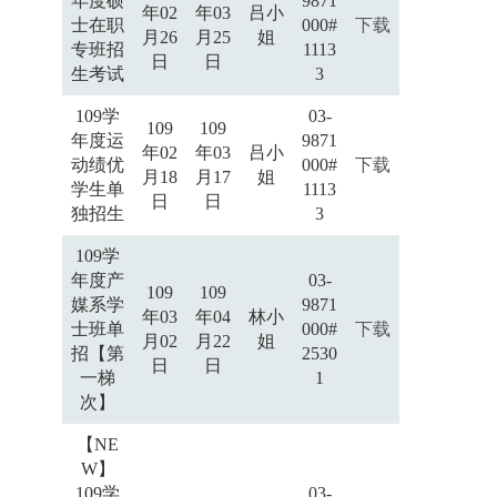
年度硕
9871
年02
年03
吕小
士在职
000#
下载
月26
月25
姐
专班招
1113
日
日
生考试
3
109学
03-
109
109
年度运
9871
年02
年03
吕小
动绩优
000#
下载
月18
月17
姐
学生单
1113
日
日
独招生
3
109学
年度产
03-
109
109
媒系学
9871
年03
年04
林小
士班单
000#
下载
月02
月22
姐
招【第
2530
日
日
一梯
1
次】
【NE
W】
109学
03-