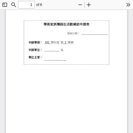
of 6
Toggle
Find
Zoom
Zoom
To
Sidebar
Out
In
學術家族導師
生
活動補助申請表
填表日期：
_____________________
申請學期：
102
學年度
第
2
學期
申請單位：
__________
系
單位主管：
_______________