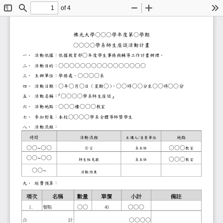
of 4
Toggle
Find
Zoom
Zoom
To
Sidebar
Out
In
佛光大學
○○○
學年度第
○
學期
○○○○學系師生座談
活動計畫
○
一、
活動依據：依據教育部
年度學生事務與輔導工作計畫辦理。
○○○○○○○○○○○○○○○○
二、
活動目的：
○○○○
三、
主辦單位：學務處、
系
○
○
○
○
○○
○○
○○
○○分
四、
活動日期：
年
月
日（星期
）
，
時
分至
時
○○○○
五、
活動名稱：
『
學系師生座談』
○○○
○○○
六、
活動地點：
樓
教室
○○○○
七、
參加對象：本校
學系全體導師暨學生
八、
活動流程：
時間
活動流程
地點
/
主講人
負責單位
○○
○○
○○○
引言
系主任
教室
～
○○
○○
○○○
～
師生相見歡
系主任
教室
○○
～
活動結束
九、
經費預算：
項次
名稱
數量
單價
小計
備註
○○
○○○
1.
餐點
40
○○○○
合
計