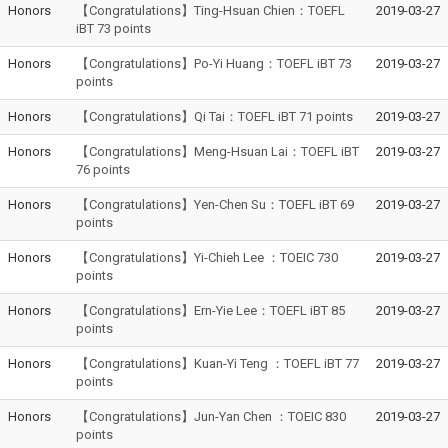
Honors
【Congratulations】Ting-Hsuan Chien：TOEFL
2019-03-27
iBT 73 points
Honors
【Congratulations】Po-Yi Huang：TOEFL iBT 73
2019-03-27
points
Honors
【Congratulations】Qi Tai：TOEFL iBT 71 points
2019-03-27
Honors
【Congratulations】Meng-Hsuan Lai：TOEFL iBT
2019-03-27
76 points
Honors
【Congratulations】Yen-Chen Su：TOEFL iBT 69
2019-03-27
points
Honors
【Congratulations】Yi-Chieh Lee ：TOEIC 730
2019-03-27
points
Honors
【Congratulations】Ern-Yie Lee：TOEFL iBT 85
2019-03-27
points
Honors
【Congratulations】Kuan-Yi Teng ：TOEFL iBT 77
2019-03-27
points
Honors
【Congratulations】Jun-Yan Chen ：TOEIC 830
2019-03-27
points