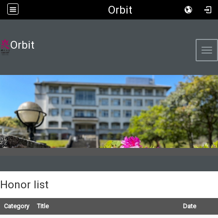
Orbit
Orbit
Tog
Honor list
Category
Title
Date